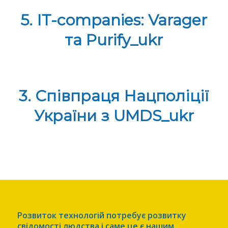
5. ІТ-companies: Varager
та Purify_ukr
3. Співпраця Нацполіції
України з UMDS_ukr
Розвиток технологій потребує розвитку
свідомості людства і саме це є нашим