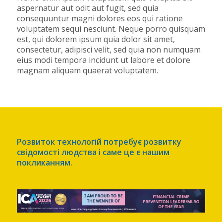
aspernatur aut odit aut fugit, sed quia
consequuntur magni dolores eos qui ratione
voluptatem sequi nesciunt. Neque porro quisquam
est, qui dolorem ipsum quia dolor sit amet,
consectetur, adipisci velit, sed quia non numquam
eius modi tempora incidunt ut labore et dolore
magnam aliquam quaerat voluptatem.
Розвиток технологій потребує розвитку
свідомості людства і саме це є нашим
покликанням.