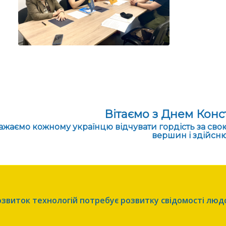
Вітаємо з Днем Конст
ажаємо кожному українцю відчувати гордість за свою 
вершин і здійсню
озвиток технологій потребує розвитку свідомості люд