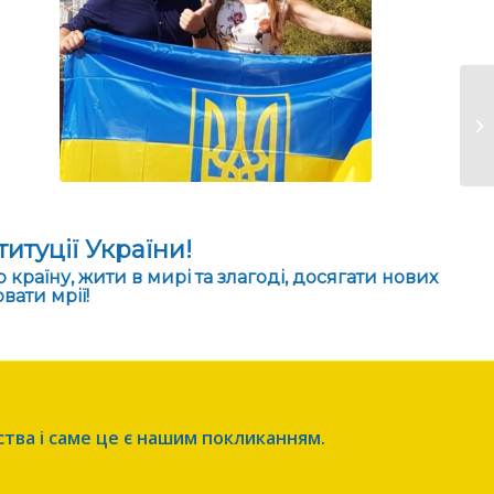
25
итуції України!
країну, жити в мирі та злагоді, досягати нових
вати мрії!
ства і саме це є нашим покликанням.