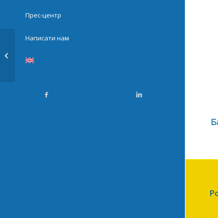
Прес-центр
Написати нам
28. BlockchainUA 2024
Б
Р