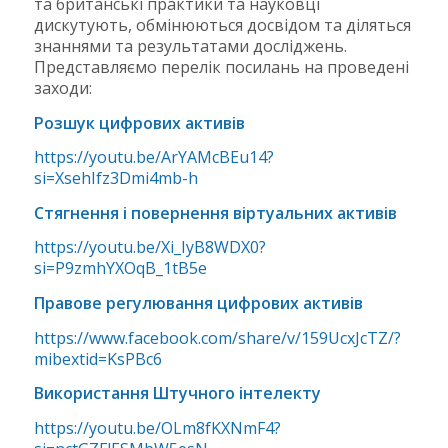
та британські практики та науковці
дискутують, обмінюються досвідом та діляться
знаннями та результатами досліджень.
Представляємо перелік посилань на проведені
заходи:
Розшук цифрових активів
https://youtu.be/ArYAMcBEu14?
si=XsehIfz3Dmi4mb-h
Стягнення і повернення віртуальних активів
https://youtu.be/Xi_IyB8WDX0?
si=P9zmhYXOqB_1tB5e
Правове регулювання цифрових активів
https://www.facebook.com/share/v/159UcxJcTZ/?
mibextid=KsPBc6
Використання Штучного інтелекту
https://youtu.be/OLm8fKXNmF4?