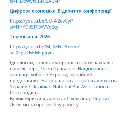
si=P32xWyXSBF56AUNr
Цифрова економіка. Відкриття конференції
https://youtu.be/LU-4i2evCyI?
si=HHYDdSFF3xVVdEcy
Токенізація: 2026
https://youtu.be/M_KXNU9xeeo?
si=0Fgu1BKMlJgjrydz
Ідеологом, головним організатором заходів є
наш експерт, Член Правління
Національної
асоціації лобістів України
, офіційний
представник
Національна асоціація адвокатів
України /Ukrainian National Bar Association
в
Шотландії та
Великобританії, адвокат
Олександр Черних
.
Дякуємо за професійну роботу!