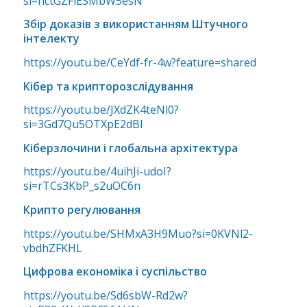
si=nctGZFlESMbW5esN
Збір доказів з використанням Штучного
інтелекту
https://youtu.be/CeYdf-fr-4w?feature=shared
Кібер та крипторозслідування
https://youtu.be/JXdZK4teNl0?
si=3Gd7Qu5OTXpE2dBl
Кіберзлочини і глобальна архітектура
https://youtu.be/4uihJi-udoI?
si=rTCs3KbP_s2uOC6n
Крипто регулювання
https://youtu.be/SHMxA3H9Muo?si=0KVNl2-
vbdhZFKHL
Цифрова економіка і суспільство
https://youtu.be/Sd6sbW-Rd2w?