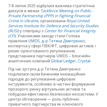
7-8 липня 2025 відбулася важлива стратегічна
дискусія в межах
Taskforce Meeting on Public-
Private Partnership (PPP) in Fighting Financial
Crime in Ukraine
, організована
Royal United
Services Institute for Defence and Security Studies
(RUSI)
у співпраці з
Center for Financial Integrity
(CFI)
. Учасниками заходу стали Голова
правління
UMDS
,
д-р Тетяна Дмитренко
,
експертка у сфері ПВК/ФТ, цифрових активів і
ризик-орієнтованого регулювання,
представники партнерів UMDS – блокчейн-
аналітичних компаній
Global Ledger
,
Crystal
.
Під час зустрічі д-р Тетяна Дмитренко
поділилася своїм баченням інноваційних
підходів до регулювання цифрових
інструментів, особливо в частині формування
прозорого ринку віртуальних активів та
побудови ефективної безпекової екосистеми. У
центрі обговорення — роль публічно-
приватного партнерства як ключового