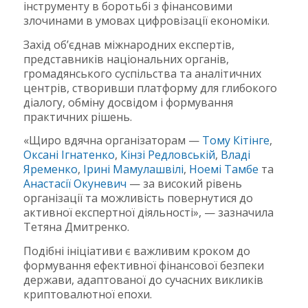
інструменту в боротьбі з фінансовими
злочинами в умовах цифровізації економіки.
Захід об’єднав міжнародних експертів,
представників національних органів,
громадянського суспільства та аналітичних
центрів, створивши платформу для глибокого
діалогу, обміну досвідом і формування
практичних рішень.
«Щиро вдячна організаторам —
Тому Кітінге
,
Оксані Ігнатенко
,
Кінзі Редловській
,
Владі
Яременко
,
Ірині Мамулашвілі
,
Ноемі Тамбе
та
Анастасії Окуневич
— за високий рівень
організації та можливість повернутися до
активної експертної діяльності», — зазначила
Тетяна Дмитренко.
Подібні ініціативи є важливим кроком до
формування ефективної фінансової безпеки
держави, адаптованої до сучасних викликів
криптовалютної епохи.