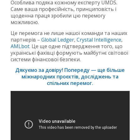
Особлива подяка кожному експерту UMDS.
Саме ваша професійність, принциповість і
щоденна праця зробили цю перемогу
можливою.
Це перемога не лише нашої команди та наших
партнерів –
Global Ledger
,
Crystal Intelligence
,
AMLbot
. Це ще одне підтвердження того, що
українські фахівці формують майбутнє світової
системи фінансової безпеки.
Дякуємо за довіру! Попереду — ще більше
міжнародних проєктів, досліджень та
спільних перемог.