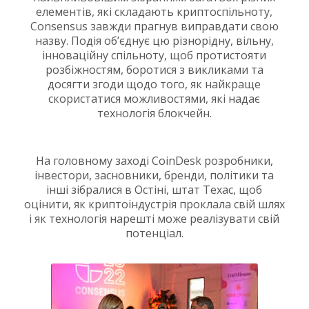
елементів, які складають криптоспільноту,
Consensus завжди прагнув виправдати свою
назву. Подія об’єднує цю різнорідну, вільну,
інноваційну спільноту, щоб протистояти
розбіжностям, боротися з викликами та
досягти згоди щодо того, як найкраще
скористатися можливостями, які надає
технологія блокчейн.
На головному заході CoinDesk розробники,
інвестори, засновники, бренди, політики та
інші зібралися в Остіні, штат Техас, щоб
оцінити, як криптоіндустрія проклала свій шлях
і як технологія нарешті може реалізувати свій
потенціал.