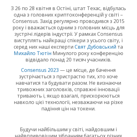
З 26 по 28 квітня в Остіні, штат Техас, відбулась
одна з головних криптоконференцій у світі –
Consensus. Захід регулярно проводився з 2015
року і вважається одним з головних місць для
зустрічі лідерів індустрії. У рамках Consensus
виступлять найкращі спікери з усього світу, і
серед них наші експерти
Свят Дубовський
та
Михайло Тютін
Минулого року конференцію
відвідало понад 20 тисяч учасників.
Consensus 2023
— це місце, де бачення
зустрічається з пристрастю тих, хто хоче
навчатися та будувати разом. Не визнаючи
тривожних заголовків, справжні інновації
тривають і, якщо взагалі, прискорюються
навколо цієї технології, незважаючи на різке
падіння цін на токени.
Будучи найбільшим у світі, найдовшим і
найвпливовішим зібранням багатьох різних