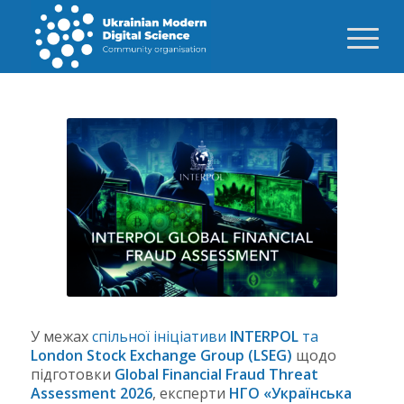
У межах
спільної ініціативи
INTERPOL
та
London Stock Exchange Group (LSEG)
щодо
підготовки
Global Financial Fraud Threat
Assessment 2026
, експерти
НГО «Українська