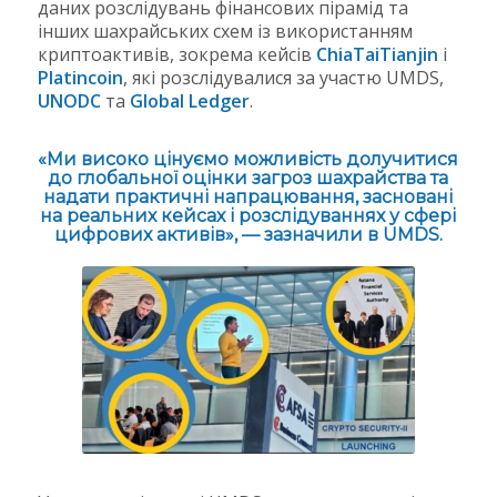
даних розслідувань фінансових пірамід та
інших шахрайських схем із використанням
криптоактивів, зокрема кейсів
ChiaTaiTianjin
і
Platincoin
, які розслідувалися за участю UMDS,
UNODC
та
Global Ledger
.
«Ми високо цінуємо можливість долучитися
до глобальної оцінки загроз шахрайства та
надати практичні напрацювання, засновані
на реальних кейсах і розслідуваннях у сфері
цифрових активів», — зазначили в UMDS.