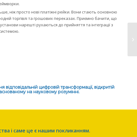
еймворки.
льше, ніж просто нові платіжні рейки. Вони стають основною
одній торгівлі та грошових переказах. Приємно бачити, що
 установи нарешті рухаються до прийняття та інтеграції з
системою.
48
кр
 відповідальній цифровій трансформації, відкритій
аснованому на науковому розумінні.
ства і саме це є нашим покликанням.