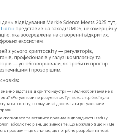
день відвідування Merkle Science Meets 2025 тут,
 Тютін
представив на заході UMDS, некомерційну
цію, яка зосереджена на створенні відкритих,
ифрових екосистем.
дей з усього криптосвіту — регуляторів,
нів, професіоналів у галузі комплаєнсу та
торів — усі обговорювали, як зробити простір
езпечнішим і прозорішим.
сновків:
значно відстає від криптоіндустрії — і Великобританія не є
ема? «Регулятори не розуміють». Тут немає «срібної кулі» —
стувати в освіту, в тому числі допомагати регулюючим
справи.
 скопіювати та вставити правила відповідності TradFi у
огії абсолютно різні, що змінює те, що можливо (і що ні). Це
ість правил» — це означає, що потрібно розробляти нові,