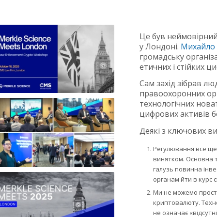
Це був неймовірний 
у Лондоні.
Михайло
громадську організа
етичних і стійких ц
Сам захід зібрав лю
правоохоронних орга
технологічних нова
цифрових активів б
Деякі з ключових ви
Регулювання все ще 
винятком. Основна т
галузь повинна інве
органам йти в курс 
Ми не можемо просто
криптовалюту. Технол
не означає «відсутн