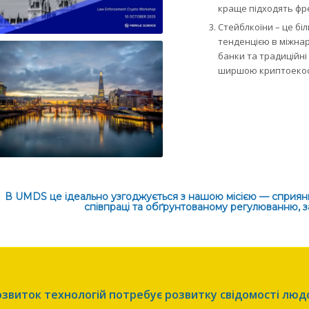
краще підходять фр
Стейблкоїни – це бі
тенденцією в міжнар
банки та традиційні
ширшою криптоеко
В UMDS це ідеально узгоджується з нашою місією — сприяння
співпраці та обґрунтованому регулюванню, з
озвиток технологій потребує розвитку свідомості люд