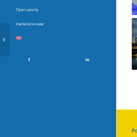
Прес-центр
Написати нам
46. Глобальна оцінка загроз
фінансового шахрайства...
Р